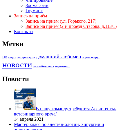
Чипирование
Зоомагазин
Груминг
Запись на приём
Запись на прием (ул. Горького, 217)
Запись на приём (2-й проезд Стасова, д.113/1)
Контакты
Метки
домашний любимец
FIP
акции
ветеринария
коронавирус
новости
панлейкопения
перитонит
Новости
В нашу команду требуются Ассистенты-
ветеринарного врача/
14 апреля 2021
Мастер класс по анестезиологии, хирургии и
эндохирургии.