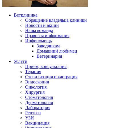
Ветклиника
Обращение владельца клиники
Новости и акции
Наша команда
Правовая информация
Инфопомощь
Заводчикам
Домашний любимец
Ветеринария
Услуги
Прием, консультация
Терапия
Стерилизация и кастрация
Эндоскопия
Онкология
Хирургия
Стоматология
Дерматология
Лаборатория
Рентген
УЗИ
Вакцинация