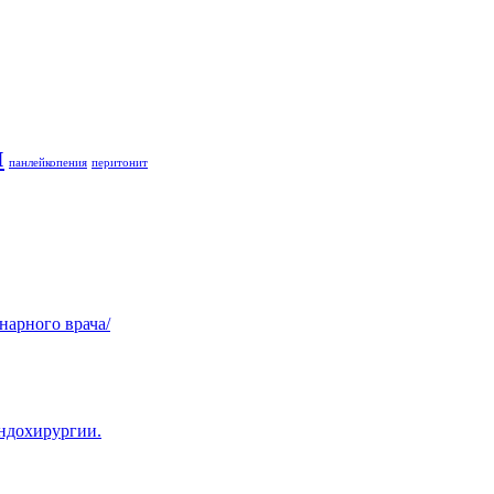
и
панлейкопения
перитонит
нарного врача/
эндохирургии.