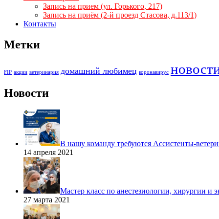
Запись на прием (ул. Горького, 217)
Запись на приём (2-й проезд Стасова, д.113/1)
Контакты
Метки
новост
домашний любимец
FIP
акции
ветеринария
коронавирус
Новости
В нашу команду требуются Ассистенты-ветери
14 апреля 2021
Мастер класс по анестезиологии, хирургии и 
27 марта 2021