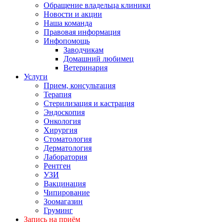
Обращение владельца клиники
Новости и акции
Наша команда
Правовая информация
Инфопомощь
Заводчикам
Домашний любимец
Ветеринария
Услуги
Прием, консультация
Терапия
Стерилизация и кастрация
Эндоскопия
Онкология
Хирургия
Стоматология
Дерматология
Лаборатория
Рентген
УЗИ
Вакцинация
Чипирование
Зоомагазин
Груминг
Запись на приём