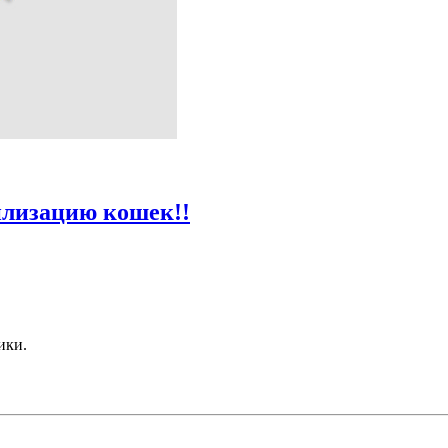
илизацию кошек!!
ики.