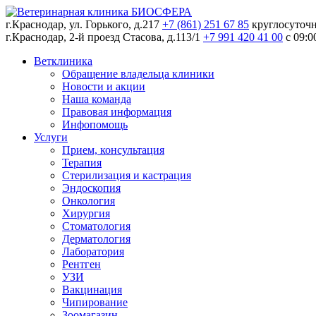
г.Краснодар, ул. Горького, д.217
+7 (861) 251 67 85
круглосуточ
г.Краснодар, 2-й проезд Стасова, д.113/1
+7 991 420 41 00
c 09:0
Ветклиника
Обращение владельца клиники
Новости и акции
Наша команда
Правовая информация
Инфопомощь
Услуги
Прием, консультация
Терапия
Стерилизация и кастрация
Эндоскопия
Онкология
Хирургия
Стоматология
Дерматология
Лаборатория
Рентген
УЗИ
Вакцинация
Чипирование
Зоомагазин