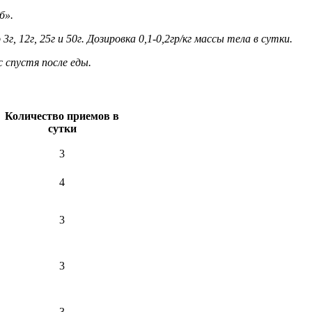
б».
, 12г, 25г и 50г. Дозировка 0,1-0,2гр/кг массы тела в сутки.
 спустя после еды.
Количество приемов в
сутки
3
4
3
3
3