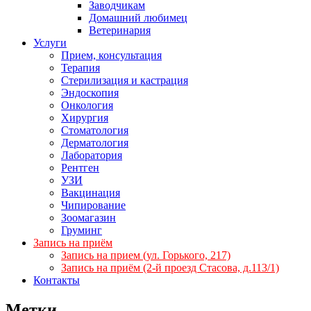
Заводчикам
Домашний любимец
Ветеринария
Услуги
Прием, консультация
Терапия
Стерилизация и кастрация
Эндоскопия
Онкология
Хирургия
Стоматология
Дерматология
Лаборатория
Рентген
УЗИ
Вакцинация
Чипирование
Зоомагазин
Груминг
Запись на приём
Запись на прием (ул. Горького, 217)
Запись на приём (2-й проезд Стасова, д.113/1)
Контакты
Метки