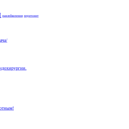
и
панлейкопения
перитонит
ача/
эндохирургии.
отным!