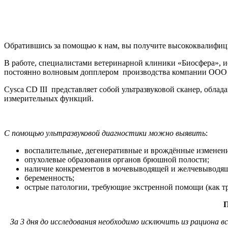
Обратившись за помощью к нам, вы получите высококвалифи
В работе, специалистами ветеринарной клиники «Биосфера», ис
постоянно волновым допплером производства компании ООО
Cysca CD III представляет собой ультразвуковой сканер, обл
измерительных функций.
С помощью ультразвуковой диагностики можно выявить
:
воспалительные, дегенеративные и врождённые изменени
опухолевые образования органов брюшной полости;
наличие конкрементов в мочевыводящей и желчевыводящ
беременность;
острые патологии, требующие экстренной помощи (как тр
П
За 3 дня до исследования необходимо исключить из рациона в