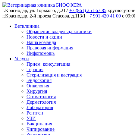
г.Краснодар, ул. Горького, д.217
+7 (861) 251 67 85
круглосуточ
г.Краснодар, 2-й проезд Стасова, д.113/1
+7 991 420 41 00
c 09:0
Ветклиника
Обращение владельца клиники
Новости и акции
Наша команда
Правовая информация
Инфопомощь
Услуги
Прием, консультация
Терапия
Стерилизация и кастрация
Эндоскопия
Онкология
Хирургия
Стоматология
Дерматология
Лаборатория
Рентген
УЗИ
Вакцинация
Чипирование
Зоомагазин