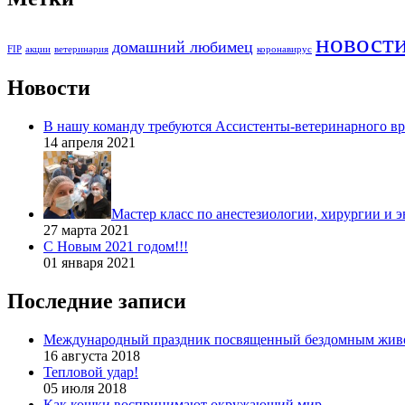
новост
домашний любимец
FIP
акции
ветеринария
коронавирус
Новости
В нашу команду требуются Ассистенты-ветеринарного вр
14 апреля 2021
Мастер класс по анестезиологии, хирургии и 
27 марта 2021
С Новым 2021 годом!!!
01 января 2021
Последние записи
Международный праздник посвященный бездомным жив
16 августа 2018
Тепловой удар!
05 июля 2018
Как кошки воспринимают окружающий мир