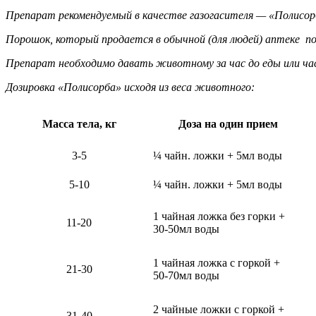
Препарат рекомендуемый в качестве газогасителя — «Полисор
Порошок, который продается в обычной (для людей) аптеке по 3г
Препарат необходимо давать животному за час до еды или час
Дозировка «Полисорба» исходя из веса животного:
Масса тела, кг
Доза на один прием
3-5
¼ чайн. ложки + 5мл воды
5-10
¼ чайн. ложки + 5мл воды
1 чайная ложка без горки +
11-20
30-50мл воды
1 чайная ложка с горкой +
21-30
50-70мл воды
2 чайные ложки с горкой +
31-40