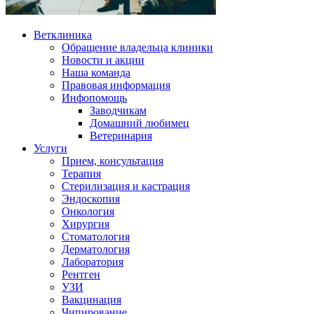
Ветклиника
Обращение владельца клиники
Новости и акции
Наша команда
Правовая информация
Инфопомощь
Заводчикам
Домашний любимец
Ветеринария
Услуги
Прием, консультация
Терапия
Стерилизация и кастрация
Эндоскопия
Онкология
Хирургия
Стоматология
Дерматология
Лаборатория
Рентген
УЗИ
Вакцинация
Чипирование