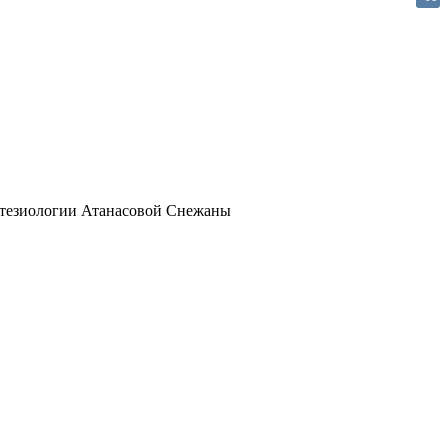
VK
стезиологии Атанасовой Снежаны