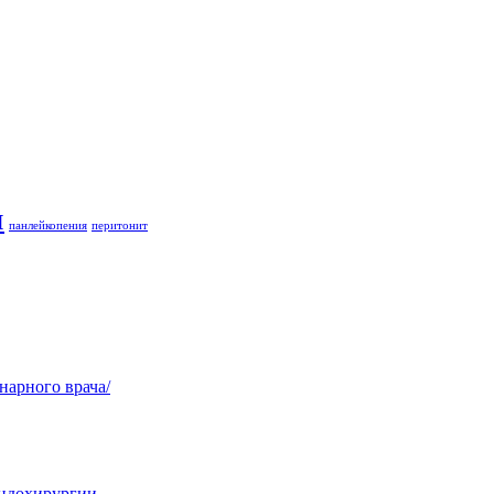
и
панлейкопения
перитонит
нарного врача/
эндохирургии.