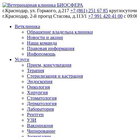
г.Краснодар, ул. Горького, д.217
+7 (861) 251 67 85
круглосуточ
г.Краснодар, 2-й проезд Стасова, д.113/1
+7 991 420 41 00
c 09:0
Ветклиника
Обращение владельца клиники
Новости и акции
Наша команда
Правовая информация
Инфопомощь
Услуги
Прием, консультация
Терапия
Стерилизация и кастрация
Эндоскопия
Онкология
Хирургия
Стоматология
Дерматология
Лаборатория
Рентген
УЗИ
Вакцинация
Чипирование
Зоомагазин