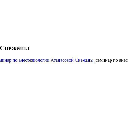
й Снежаны
еминар по анестезиологии Атанасовой Снежаны.
семинар по ане