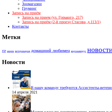
Зоомагазин
Груминг
Запись на приём
Запись на прием (ул. Горького, 217)
Запись на приём (2-й проезд Стасова, д.113/1)
Контакты
Метки
новост
домашний любимец
FIP
акции
ветеринария
коронавирус
Новости
В нашу команду требуются Ассистенты-ветери
14 апреля 2021
Мастер класс по анестезиологии, хирургии и 