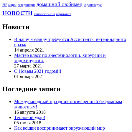
домашний любимец
FIP
акции
ветеринария
коронавирус
новости
панлейкопения
перитонит
Новости
В нашу команду требуются Ассистенты-ветеринарного
врача/
14 апреля 2021
Мастер класс по анестезиологии, хирургии и
эндохирургии.
27 марта 2021
С Новым 2021 годом!!!
01 января 2021
Последние записи
Международный праздник посвященный бездомным
животным!
16 августа 2018
Тепловой удар!
05 июля 2018
Как кошки воспринимают окружающий мир