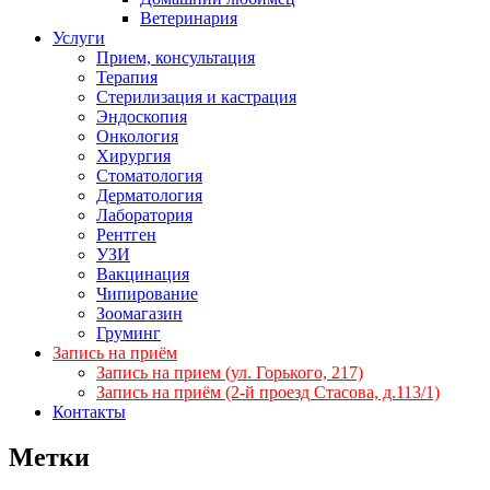
Ветеринария
Услуги
Прием, консультация
Терапия
Стерилизация и кастрация
Эндоскопия
Онкология
Хирургия
Стоматология
Дерматология
Лаборатория
Рентген
УЗИ
Вакцинация
Чипирование
Зоомагазин
Груминг
Запись на приём
Запись на прием (ул. Горького, 217)
Запись на приём (2-й проезд Стасова, д.113/1)
Контакты
Метки