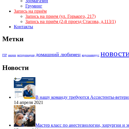
Зоомагазин
Груминг
Запись на приём
Запись на прием (ул. Горького, 217)
Запись на приём (2-й проезд Стасова, д.113/1)
Контакты
Метки
новост
домашний любимец
FIP
акции
ветеринария
коронавирус
Новости
В нашу команду требуются Ассистенты-ветери
14 апреля 2021
Мастер класс по анестезиологии, хирургии и 