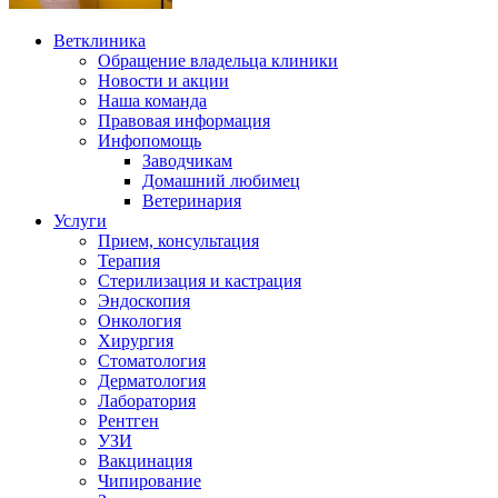
Ветклиника
Обращение владельца клиники
Новости и акции
Наша команда
Правовая информация
Инфопомощь
Заводчикам
Домашний любимец
Ветеринария
Услуги
Прием, консультация
Терапия
Стерилизация и кастрация
Эндоскопия
Онкология
Хирургия
Стоматология
Дерматология
Лаборатория
Рентген
УЗИ
Вакцинация
Чипирование