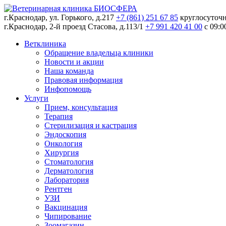
г.Краснодар, ул. Горького, д.217
+7 (861) 251 67 85
круглосуточ
г.Краснодар, 2-й проезд Стасова, д.113/1
+7 991 420 41 00
c 09:0
Ветклиника
Обращение владельца клиники
Новости и акции
Наша команда
Правовая информация
Инфопомощь
Услуги
Прием, консультация
Терапия
Стерилизация и кастрация
Эндоскопия
Онкология
Хирургия
Стоматология
Дерматология
Лаборатория
Рентген
УЗИ
Вакцинация
Чипирование
Зоомагазин