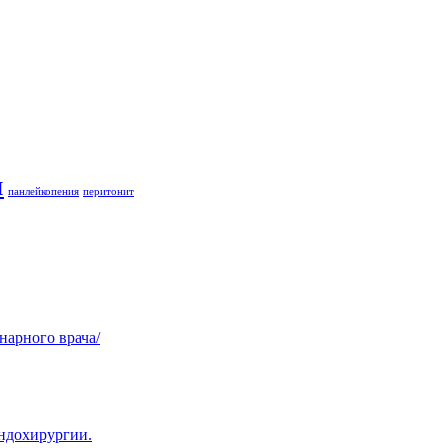
и
панлейкопения
перитонит
нарного врача/
эндохирургии.