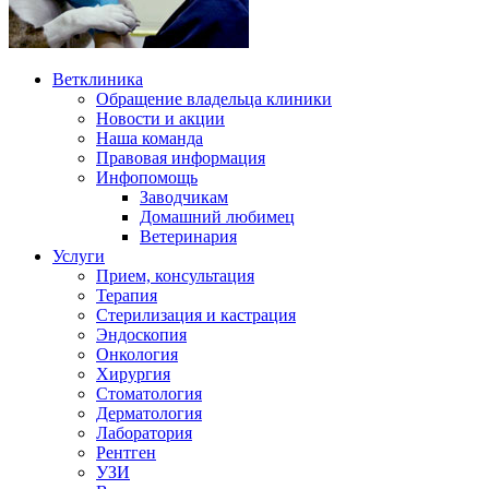
Ветклиника
Обращение владельца клиники
Новости и акции
Наша команда
Правовая информация
Инфопомощь
Заводчикам
Домашний любимец
Ветеринария
Услуги
Прием, консультация
Терапия
Стерилизация и кастрация
Эндоскопия
Онкология
Хирургия
Стоматология
Дерматология
Лаборатория
Рентген
УЗИ