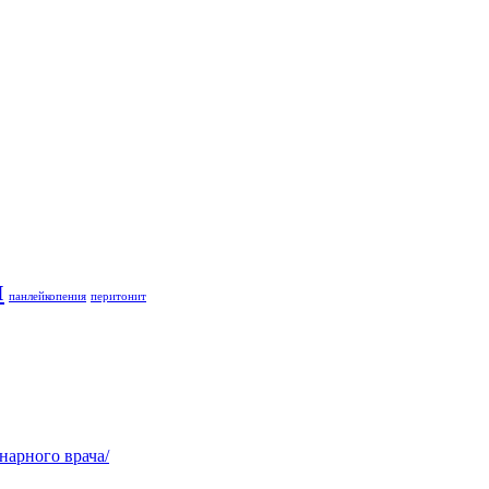
и
панлейкопения
перитонит
нарного врача/