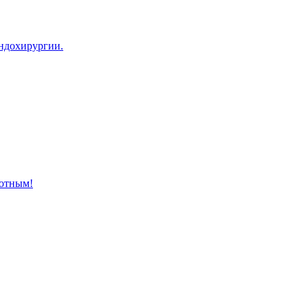
эндохирургии.
отным!