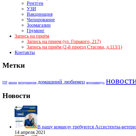
Рентген
УЗИ
Вакцинация
Чипирование
Зоомагазин
Груминг
Запись на приём
Запись на прием (ул. Горького, 217)
Запись на приём (2-й проезд Стасова, д.113/1)
Контакты
Метки
новост
домашний любимец
FIP
акции
ветеринария
коронавирус
Новости
В нашу команду требуются Ассистенты-ветери
14 апреля 2021