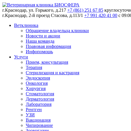
г.Краснодар, ул. Горького, д.217
+7 (861) 251 67 85
круглосуточ
г.Краснодар, 2-й проезд Стасова, д.113/1
+7 991 420 41 00
c 09:0
Ветклиника
Обращение владельца клиники
Новости и акции
Наша команда
Правовая информация
Инфопомощь
Услуги
Прием, консультация
Терапия
Стерилизация и кастрация
Эндоскопия
Онкология
Хирургия
Стоматология
Дерматология
Лаборатория
Рентген
УЗИ
Вакцинация
Чипирование
Зоомагазин