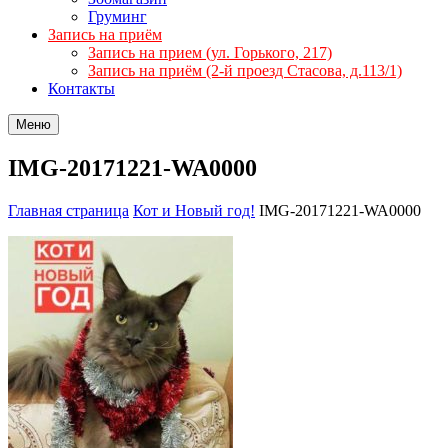
Груминг
Запись на приём
Запись на прием (ул. Горького, 217)
Запись на приём (2-й проезд Стасова, д.113/1)
Контакты
Меню
IMG-20171221-WA0000
Главная страница
Кот и Новый год!
IMG-20171221-WA0000