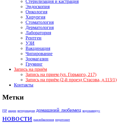
Стерилизация и кастрация
Эндоскопия
Онкология
Хирургия
Стоматология
Дерматология
Лаборатория
Рентген
УЗИ
Вакцинация
Чипирование
Зоомагазин
Груминг
Запись на приём
Запись на прием (ул. Горького, 217)
Запись на приём (2-й проезд Стасова, д.113/1)
Контакты
Метки
домашний любимец
FIP
акции
ветеринария
коронавирус
новости
панлейкопения
перитонит