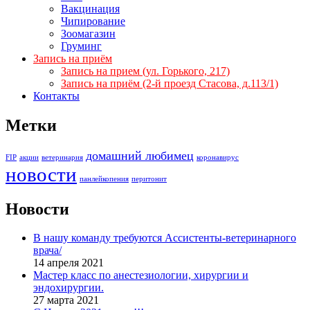
Вакцинация
Чипирование
Зоомагазин
Груминг
Запись на приём
Запись на прием (ул. Горького, 217)
Запись на приём (2-й проезд Стасова, д.113/1)
Контакты
Метки
домашний любимец
FIP
акции
ветеринария
коронавирус
новости
панлейкопения
перитонит
Новости
В нашу команду требуются Ассистенты-ветеринарного
врача/
14 апреля 2021
Мастер класс по анестезиологии, хирургии и
эндохирургии.
27 марта 2021