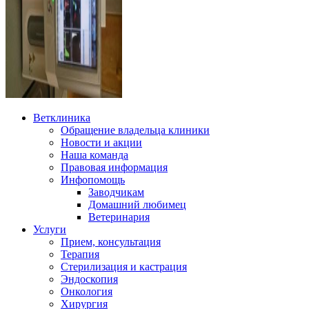
Ветклиника
Обращение владельца клиники
Новости и акции
Наша команда
Правовая информация
Инфопомощь
Заводчикам
Домашний любимец
Ветеринария
Услуги
Прием, консультация
Терапия
Стерилизация и кастрация
Эндоскопия
Онкология
Хирургия