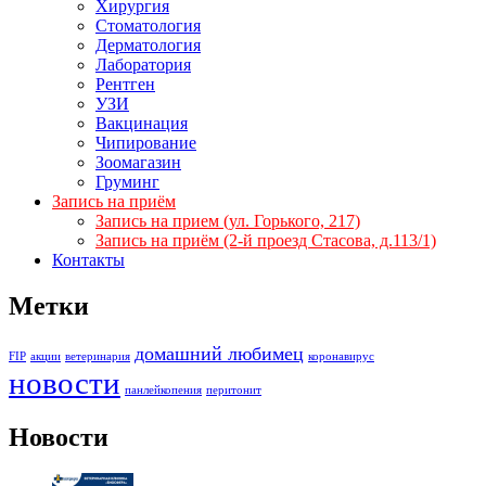
Хирургия
Стоматология
Дерматология
Лаборатория
Рентген
УЗИ
Вакцинация
Чипирование
Зоомагазин
Груминг
Запись на приём
Запись на прием (ул. Горького, 217)
Запись на приём (2-й проезд Стасова, д.113/1)
Контакты
Метки
домашний любимец
FIP
акции
ветеринария
коронавирус
новости
панлейкопения
перитонит
Новости