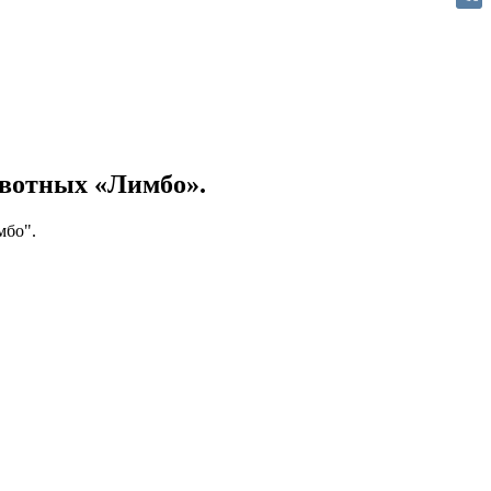
VK
ивотных «Лимбо».
мбо".