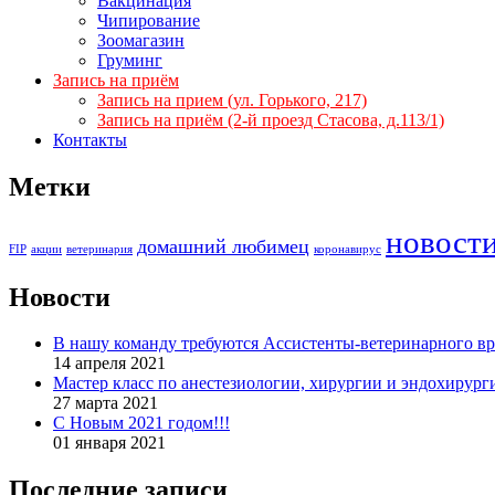
Вакцинация
Чипирование
Зоомагазин
Груминг
Запись на приём
Запись на прием (ул. Горького, 217)
Запись на приём (2-й проезд Стасова, д.113/1)
Контакты
Метки
новост
домашний любимец
FIP
акции
ветеринария
коронавирус
Новости
В нашу команду требуются Ассистенты-ветеринарного вр
14 апреля 2021
Мастер класс по анестезиологии, хирургии и эндохирург
27 марта 2021
С Новым 2021 годом!!!
01 января 2021
Последние записи