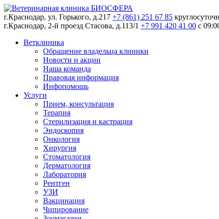
г.Краснодар, ул. Горького, д.217
+7 (861) 251 67 85
круглосуточ
г.Краснодар, 2-й проезд Стасова, д.113/1
+7 991 420 41 00
c 09:0
Ветклиника
Обращение владельца клиники
Новости и акции
Наша команда
Правовая информация
Инфопомощь
Услуги
Прием, консультация
Терапия
Стерилизация и кастрация
Эндоскопия
Онкология
Хирургия
Стоматология
Дерматология
Лаборатория
Рентген
УЗИ
Вакцинация
Чипирование
Зоомагазин