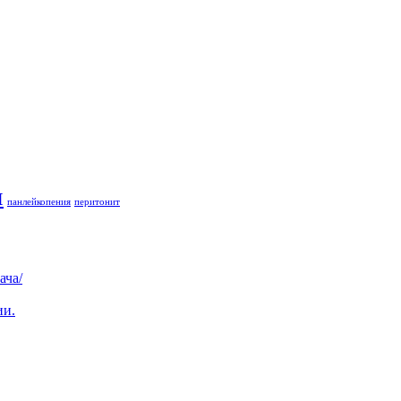
и
панлейкопения
перитонит
ача/
ии.