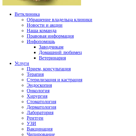
Ветклиника
Обращение владельца клиники
Новости и акции
Наша команда
Правовая информация
Инфопомощь
Заводчикам
Домашний любимец
Ветеринария
Услуги
Прием, консультация
Терапия
Стерилизация и кастрация
Эндоскопия
Онкология
Хирургия
Стоматология
Дерматология
Лаборатория
Рентген
УЗИ
Вакцинация
Чипирование