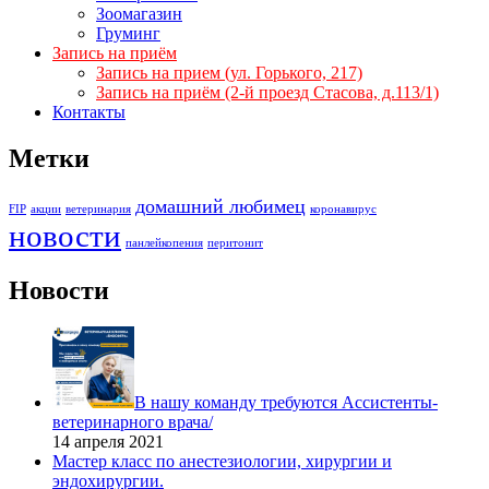
Зоомагазин
Груминг
Запись на приём
Запись на прием (ул. Горького, 217)
Запись на приём (2-й проезд Стасова, д.113/1)
Контакты
Метки
домашний любимец
FIP
акции
ветеринария
коронавирус
новости
панлейкопения
перитонит
Новости
В нашу команду требуются Ассистенты-
ветеринарного врача/
14 апреля 2021
Мастер класс по анестезиологии, хирургии и
эндохирургии.