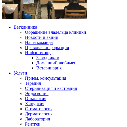
Ветклиника
Обращение владельца клиники
Новости и акции
Наша команда
Правовая информация
Инфопомощь
Заводчикам
Домашний любимец
Ветеринария
Услуги
Прием, консультация
Терапия
Стерилизация и кастрация
Эндоскопия
Онкология
Хирургия
Стоматология
Дерматология
Лаборатория
Рентген