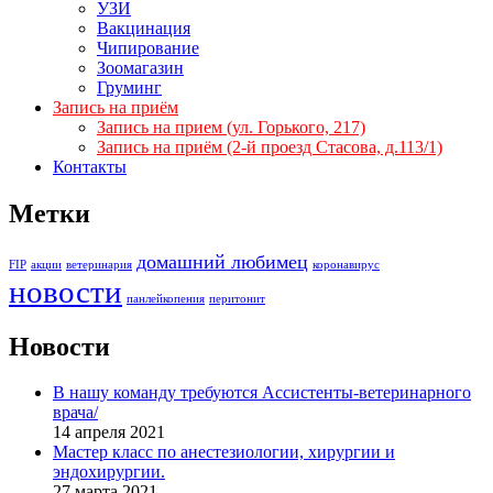
УЗИ
Вакцинация
Чипирование
Зоомагазин
Груминг
Запись на приём
Запись на прием (ул. Горького, 217)
Запись на приём (2-й проезд Стасова, д.113/1)
Контакты
Метки
домашний любимец
FIP
акции
ветеринария
коронавирус
новости
панлейкопения
перитонит
Новости
В нашу команду требуются Ассистенты-ветеринарного
врача/
14 апреля 2021
Мастер класс по анестезиологии, хирургии и
эндохирургии.
27 марта 2021