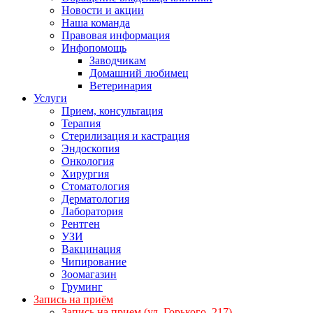
Новости и акции
Наша команда
Правовая информация
Инфопомощь
Заводчикам
Домашний любимец
Ветеринария
Услуги
Прием, консультация
Терапия
Стерилизация и кастрация
Эндоскопия
Онкология
Хирургия
Стоматология
Дерматология
Лаборатория
Рентген
УЗИ
Вакцинация
Чипирование
Зоомагазин
Груминг
Запись на приём
Запись на прием (ул. Горького, 217)