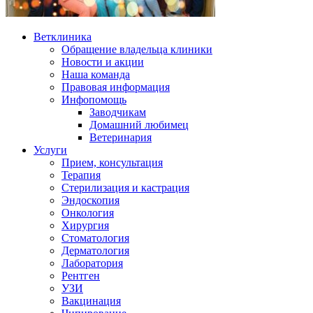
Ветклиника
Обращение владельца клиники
Новости и акции
Наша команда
Правовая информация
Инфопомощь
Заводчикам
Домашний любимец
Ветеринария
Услуги
Прием, консультация
Терапия
Стерилизация и кастрация
Эндоскопия
Онкология
Хирургия
Стоматология
Дерматология
Лаборатория
Рентген
УЗИ
Вакцинация