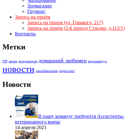
Чипирование
Зоомагазин
Груминг
Запись на приём
Запись на прием (ул. Горького, 217)
Запись на приём (2-й проезд Стасова, д.113/1)
Контакты
Метки
домашний любимец
FIP
акции
ветеринария
коронавирус
новости
панлейкопения
перитонит
Новости
В нашу команду требуются Ассистенты-
ветеринарного врача/
14 апреля 2021