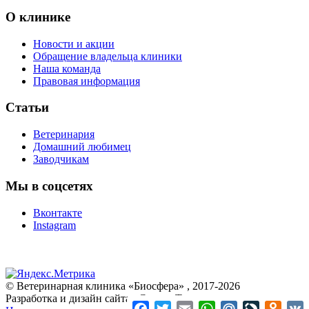
О клинике
Новости и акции
Обращение владельца клиники
Наша команда
Правовая информация
Статьи
Ветеринария
Домашний любимец
Заводчикам
Мы в соцсетях
Вконтакте
Instagram
© Ветеринарная клиника «Биосфера» , 2017-2026
Разработка и дизайн сайта «Студия Темпора»
Facebook
Twitter
Email
WhatsApp
Mail.Ru
LiveJourna
Odnok