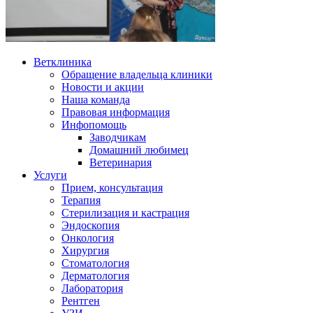
Ветклиника
Обращение владельца клиники
Новости и акции
Наша команда
Правовая информация
Инфопомощь
Заводчикам
Домашний любимец
Ветеринария
Услуги
Прием, консультация
Терапия
Стерилизация и кастрация
Эндоскопия
Онкология
Хирургия
Стоматология
Дерматология
Лаборатория
Рентген