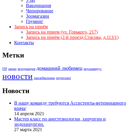
УЗИ
Вакцинация
Чипирование
Зоомагазин
Груминг
Запись на приём
Запись на прием (ул. Горького, 217)
Запись на приём (2-й проезд Стасова, д.113/1)
Контакты
Метки
домашний любимец
FIP
акции
ветеринария
коронавирус
новости
панлейкопения
перитонит
Новости
В нашу команду требуются Ассистенты-ветеринарного
врача/
14 апреля 2021
Мастер класс по анестезиологии, хирургии и
эндохирургии.
27 марта 2021