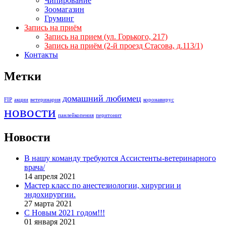
Чипирование
Зоомагазин
Груминг
Запись на приём
Запись на прием (ул. Горького, 217)
Запись на приём (2-й проезд Стасова, д.113/1)
Контакты
Метки
домашний любимец
FIP
акции
ветеринария
коронавирус
новости
панлейкопения
перитонит
Новости
В нашу команду требуются Ассистенты-ветеринарного
врача/
14 апреля 2021
Мастер класс по анестезиологии, хирургии и
эндохирургии.
27 марта 2021
С Новым 2021 годом!!!
01 января 2021