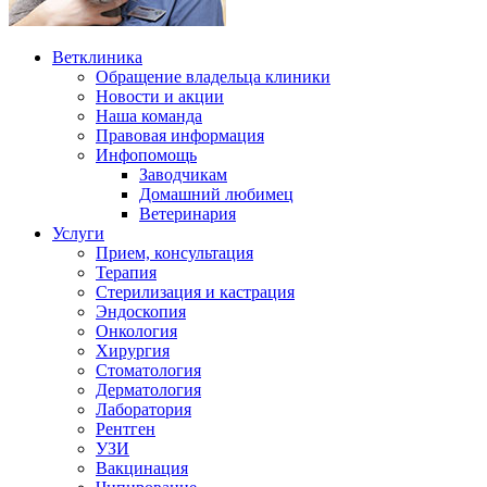
Ветклиника
Обращение владельца клиники
Новости и акции
Наша команда
Правовая информация
Инфопомощь
Заводчикам
Домашний любимец
Ветеринария
Услуги
Прием, консультация
Терапия
Стерилизация и кастрация
Эндоскопия
Онкология
Хирургия
Стоматология
Дерматология
Лаборатория
Рентген
УЗИ
Вакцинация