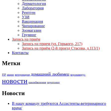
Дерматология
Лаборатория
Рентген
УЗИ
Вакцинация
Чипирование
Зоомагазин
Груминг
Запись на приём
Запись на прием (ул. Горького, 217)
Запись на приём (2-й проезд Стасова, д.113/1)
Контакты
Метки
домашний любимец
FIP
акции
ветеринария
коронавирус
новости
панлейкопения
перитонит
Новости
В нашу команду требуются Ассистенты-ветеринарного
врача/