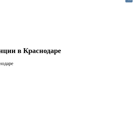
VK
нции в Краснодаре
нодаре