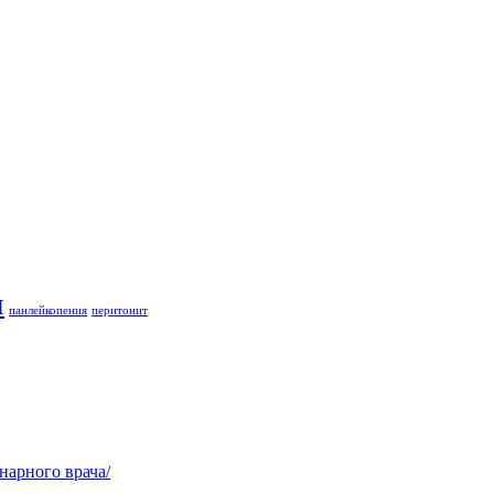
и
панлейкопения
перитонит
нарного врача/