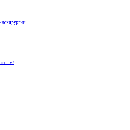
эндохирургии.
отным!