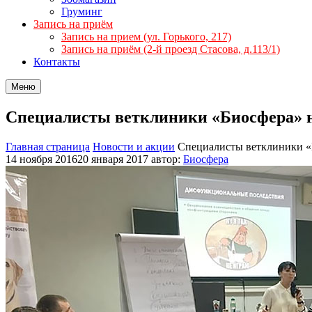
Груминг
Запись на приём
Запись на прием (ул. Горького, 217)
Запись на приём (2-й проезд Стасова, д.113/1)
Контакты
Меню
Специалисты ветклиники «Биосфера» н
Главная страница
Новости и акции
Специалисты ветклиники «
14 ноября 2016
20 января 2017
автор:
Биосфера