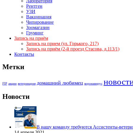
Лаборатория
Рентген
УЗИ
Вакцинация
Чипирование
Зоомагазин
Груминг
Запись на приём
Запись на прием (ул. Горького, 217)
Запись на приём (2-й проезд Стасова, д.113/1)
Контакты
Метки
новост
домашний любимец
FIP
акции
ветеринария
коронавирус
Новости
В нашу команду требуются Ассистенты-ветери
14 апреля 2021