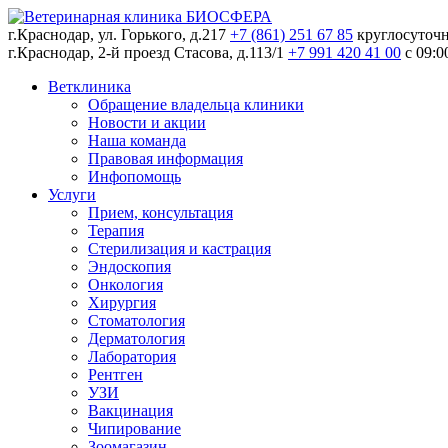
г.Краснодар, ул. Горького, д.217
+7 (861) 251 67 85
круглосуточ
г.Краснодар, 2-й проезд Стасова, д.113/1
+7 991 420 41 00
c 09:0
Ветклиника
Обращение владельца клиники
Новости и акции
Наша команда
Правовая информация
Инфопомощь
Услуги
Прием, консультация
Терапия
Стерилизация и кастрация
Эндоскопия
Онкология
Хирургия
Стоматология
Дерматология
Лаборатория
Рентген
УЗИ
Вакцинация
Чипирование
Зоомагазин