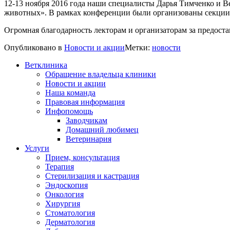
12-13 ноября 2016 года наши специалисты Дарья Тимченко и
животных». В рамках конференции были организованы секции п
Огромная благодарность лекторам и организаторам за предост
Опубликовано в
Новости и акции
Метки:
новости
Ветклиника
Обращение владельца клиники
Новости и акции
Наша команда
Правовая информация
Инфопомощь
Заводчикам
Домашний любимец
Ветеринария
Услуги
Прием, консультация
Терапия
Стерилизация и кастрация
Эндоскопия
Онкология
Хирургия
Стоматология
Дерматология