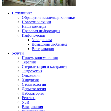
Ветклиника
Обращение владельца клиники
Новости и акции
Наша команда
Правовая информация
Инфопомощь
Заводчикам
Домашний любимец
Ветеринария
Услуги
Прием, консультация
Терапия
Стерилизация и кастрация
Эндоскопия
Онкология
Хирургия
Стоматология
Дерматология
Лаборатория
Рентген
УЗИ
Вакцинация