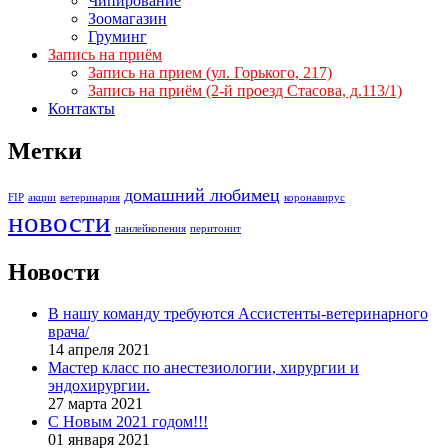
Чипирование
Зоомагазин
Груминг
Запись на приём
Запись на прием (ул. Горького, 217)
Запись на приём (2-й проезд Стасова, д.113/1)
Контакты
Метки
домашний любимец
FIP
акции
ветеринария
коронавирус
новости
панлейкопения
перитонит
Новости
В нашу команду требуются Ассистенты-ветеринарного
врача/
14 апреля 2021
Мастер класс по анестезиологии, хирургии и
эндохирургии.
27 марта 2021
С Новым 2021 годом!!!
01 января 2021