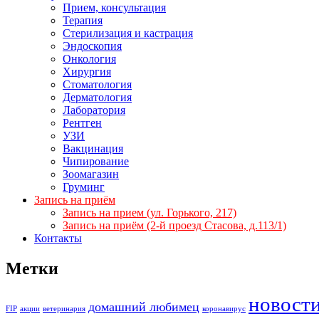
Прием, консультация
Терапия
Стерилизация и кастрация
Эндоскопия
Онкология
Хирургия
Стоматология
Дерматология
Лаборатория
Рентген
УЗИ
Вакцинация
Чипирование
Зоомагазин
Груминг
Запись на приём
Запись на прием (ул. Горького, 217)
Запись на приём (2-й проезд Стасова, д.113/1)
Контакты
Метки
новост
домашний любимец
FIP
акции
ветеринария
коронавирус