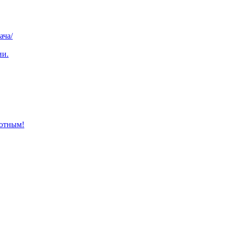
ача/
ии.
отным!