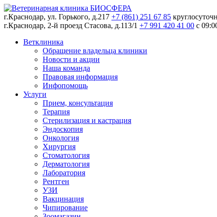
г.Краснодар, ул. Горького, д.217
+7 (861) 251 67 85
круглосуточ
г.Краснодар, 2-й проезд Стасова, д.113/1
+7 991 420 41 00
c 09:0
Ветклиника
Обращение владельца клиники
Новости и акции
Наша команда
Правовая информация
Инфопомощь
Услуги
Прием, консультация
Терапия
Стерилизация и кастрация
Эндоскопия
Онкология
Хирургия
Стоматология
Дерматология
Лаборатория
Рентген
УЗИ
Вакцинация
Чипирование
Зоомагазин