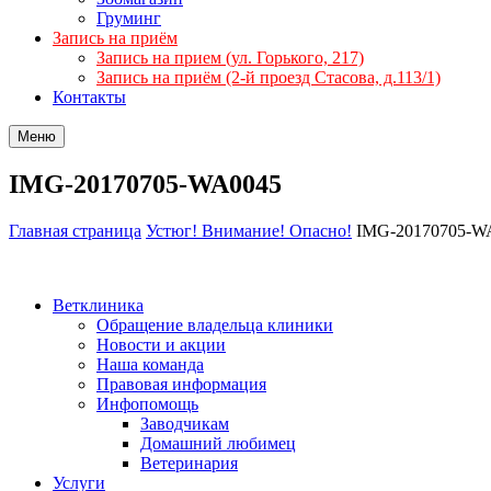
Груминг
Запись на приём
Запись на прием (ул. Горького, 217)
Запись на приём (2-й проезд Стасова, д.113/1)
Контакты
Меню
IMG-20170705-WA0045
Главная страница
Устюг! Внимание! Опасно!
IMG-20170705-W
Ветклиника
Обращение владельца клиники
Новости и акции
Наша команда
Правовая информация
Инфопомощь
Заводчикам
Домашний любимец
Ветеринария
Услуги