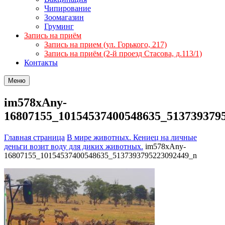
Чипирование
Зоомагазин
Груминг
Запись на приём
Запись на прием (ул. Горького, 217)
Запись на приём (2-й проезд Стасова, д.113/1)
Контакты
Меню
im578xAny-
16807155_10154537400548635_513739379
Главная страница
В мире животных. Кениец на личные
деньги возит воду для диких животных.
im578xAny-
16807155_10154537400548635_5137393795223092449_n