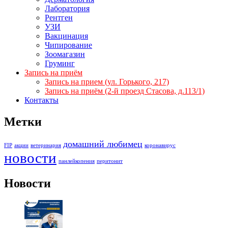
Лаборатория
Рентген
УЗИ
Вакцинация
Чипирование
Зоомагазин
Груминг
Запись на приём
Запись на прием (ул. Горького, 217)
Запись на приём (2-й проезд Стасова, д.113/1)
Контакты
Метки
домашний любимец
FIP
акции
ветеринария
коронавирус
новости
панлейкопения
перитонит
Новости