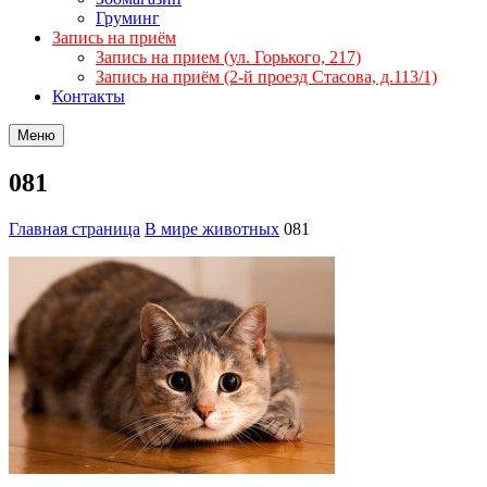
Груминг
Запись на приём
Запись на прием (ул. Горького, 217)
Запись на приём (2-й проезд Стасова, д.113/1)
Контакты
Меню
081
Главная страница
В мире животных
081