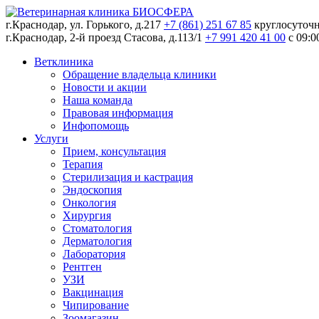
г.Краснодар, ул. Горького, д.217
+7 (861) 251 67 85
круглосуточ
г.Краснодар, 2-й проезд Стасова, д.113/1
+7 991 420 41 00
c 09:0
Ветклиника
Обращение владельца клиники
Новости и акции
Наша команда
Правовая информация
Инфопомощь
Услуги
Прием, консультация
Терапия
Стерилизация и кастрация
Эндоскопия
Онкология
Хирургия
Стоматология
Дерматология
Лаборатория
Рентген
УЗИ
Вакцинация
Чипирование
Зоомагазин