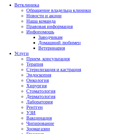
Ветклиника
Обращение владельца клиники
Новости и акции
Наша команда
Правовая информация
Инфопомощь
Заводчикам
Домашний любимец
Ветеринария
Услуги
Прием, консультация
Терапия
Стерилизация и кастрация
Эндоскопия
Онкология
Хирургия
Стоматология
Дерматология
Лаборатория
Рентген
УЗИ
Вакцинация
Чипирование
Зоомагазин