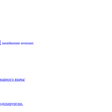
и
панлейкопения
перитонит
нарного врача/
эндохирургии.