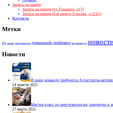
Груминг
Запись на приём
Запись на прием (ул. Горького, 217)
Запись на приём (2-й проезд Стасова, д.113/1)
Контакты
Метки
новост
домашний любимец
FIP
акции
ветеринария
коронавирус
Новости
В нашу команду требуются Ассистенты-ветери
14 апреля 2021
Мастер класс по анестезиологии, хирургии и 
27 марта 2021