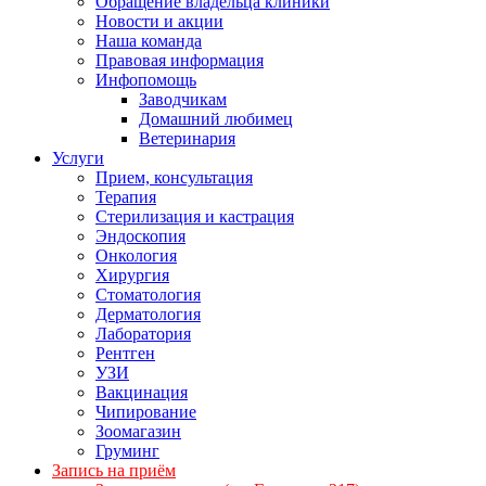
Обращение владельца клиники
Новости и акции
Наша команда
Правовая информация
Инфопомощь
Заводчикам
Домашний любимец
Ветеринария
Услуги
Прием, консультация
Терапия
Стерилизация и кастрация
Эндоскопия
Онкология
Хирургия
Стоматология
Дерматология
Лаборатория
Рентген
УЗИ
Вакцинация
Чипирование
Зоомагазин
Груминг
Запись на приём