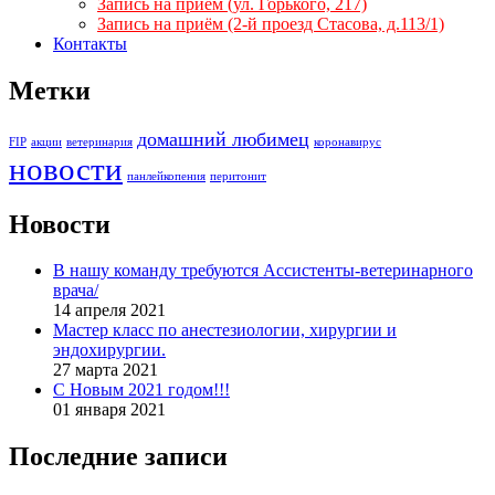
Запись на прием (ул. Горького, 217)
Запись на приём (2-й проезд Стасова, д.113/1)
Контакты
Метки
домашний любимец
FIP
акции
ветеринария
коронавирус
новости
панлейкопения
перитонит
Новости
В нашу команду требуются Ассистенты-ветеринарного
врача/
14 апреля 2021
Мастер класс по анестезиологии, хирургии и
эндохирургии.
27 марта 2021
С Новым 2021 годом!!!
01 января 2021
Последние записи