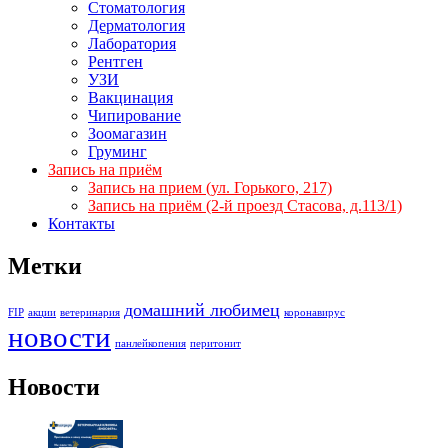
Стоматология
Дерматология
Лаборатория
Рентген
УЗИ
Вакцинация
Чипирование
Зоомагазин
Груминг
Запись на приём
Запись на прием (ул. Горького, 217)
Запись на приём (2-й проезд Стасова, д.113/1)
Контакты
Метки
домашний любимец
FIP
акции
ветеринария
коронавирус
новости
панлейкопения
перитонит
Новости