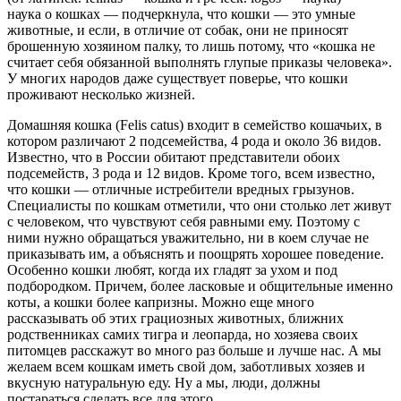
наука о кошках — подчеркнула, что кошки — это умные
животные, и если, в отличие от собак, они не приносят
брошенную хозяином палку, то лишь потому, что «кошка не
считает себя обязанной выполнять глупые приказы человека».
У многих народов даже существует поверье, что кошки
проживают несколько жизней.
Домашняя кошка (Felis catus) входит в семейство кошачьих, в
котором различают 2 подсемейства, 4 рода и около 36 видов.
Известно, что в России обитают представители обоих
подсемейств, 3 рода и 12 видов. Кроме того, всем известно,
что кошки — отличные истребители вредных грызунов.
Специалисты по кошкам отметили, что они столько лет живут
с человеком, что чувствуют себя равными ему. Поэтому с
ними нужно обращаться уважительно, ни в коем случае не
приказывать им, а объяснять и поощрять хорошее поведение.
Особенно кошки любят, когда их гладят за ухом и под
подбородком. Причем, более ласковые и общительные именно
коты, а кошки более капризны. Можно еще много
рассказывать об этих грациозных животных, ближних
родственниках самих тигра и леопарда, но хозяева своих
питомцев расскажут во много раз больше и лучше нас. А мы
желаем всем кошкам иметь свой дом, заботливых хозяев и
вкусную натуральную еду. Ну а мы, люди, должны
постараться сделать все для этого.