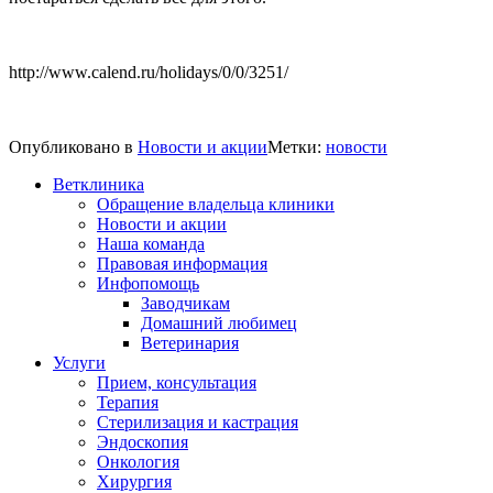
http://www.calend.ru/holidays/0/0/3251/
Опубликовано в
Новости и акции
Метки:
новости
Ветклиника
Обращение владельца клиники
Новости и акции
Наша команда
Правовая информация
Инфопомощь
Заводчикам
Домашний любимец
Ветеринария
Услуги
Прием, консультация
Терапия
Стерилизация и кастрация
Эндоскопия
Онкология
Хирургия