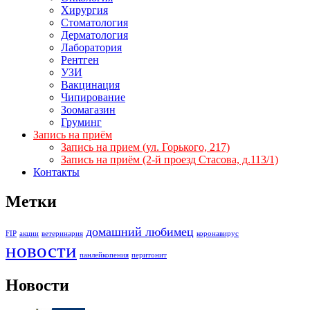
Хирургия
Стоматология
Дерматология
Лаборатория
Рентген
УЗИ
Вакцинация
Чипирование
Зоомагазин
Груминг
Запись на приём
Запись на прием (ул. Горького, 217)
Запись на приём (2-й проезд Стасова, д.113/1)
Контакты
Метки
домашний любимец
FIP
акции
ветеринария
коронавирус
новости
панлейкопения
перитонит
Новости