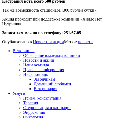
Кастрация кота всего 500 рублей!
Так же возможность стационара (300 рублей сутки).
Акция проходит при поддержке компании «Хиллс Пет
Нутришн».
Записаться можно по телефону: 251-67-85
Опубликовано в
Новости и акции
Метки:
новости
Ветклиника
Обращение владельца клиники
Новости и акции
Наша команда
Правовая информация
Инфопомощь
Заводчикам
Домашний любимец
Ветеринария
Услуги
Прием, консультация
Терапия
Стерилизация и кастрация
Эндоскопия
Онкология