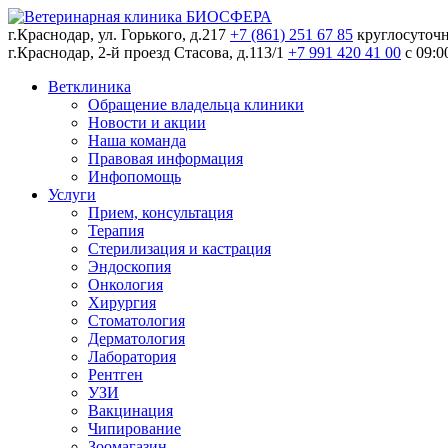
г.Краснодар, ул. Горького, д.217
+7 (861) 251 67 85
круглосуточ
г.Краснодар, 2-й проезд Стасова, д.113/1
+7 991 420 41 00
c 09:0
Ветклиника
Обращение владельца клиники
Новости и акции
Наша команда
Правовая информация
Инфопомощь
Услуги
Прием, консультация
Терапия
Стерилизация и кастрация
Эндоскопия
Онкология
Хирургия
Стоматология
Дерматология
Лаборатория
Рентген
УЗИ
Вакцинация
Чипирование
Зоомагазин