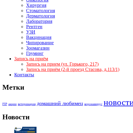
Хирургия
Стоматология
Дерматология
Лаборатория
Рентген
УЗИ
Вакцинация
Чипирование
Зоомагазин
Груминг
Запись на приём
Запись на прием (ул. Горького, 217)
Запись на приём (2-й проезд Стасова, д.113/1)
Контакты
Метки
новост
домашний любимец
FIP
акции
ветеринария
коронавирус
Новости