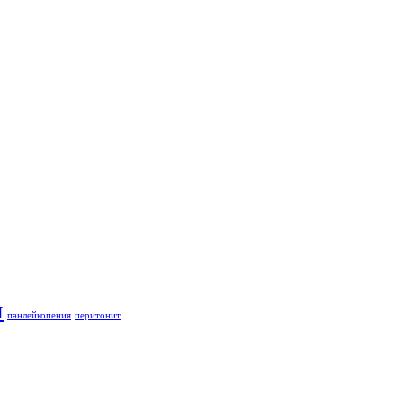
и
панлейкопения
перитонит