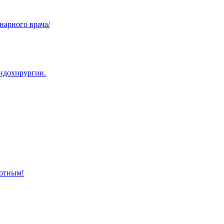
нарного врача/
эндохирургии.
отным!