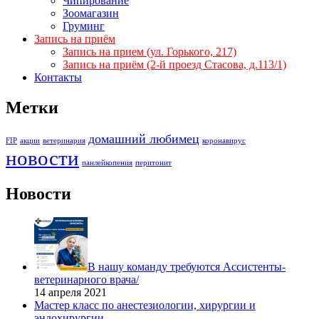
Чипирование
Зоомагазин
Груминг
Запись на приём
Запись на прием (ул. Горького, 217)
Запись на приём (2-й проезд Стасова, д.113/1)
Контакты
Метки
домашний любимец
FIP
акции
ветеринария
коронавирус
новости
панлейкопения
перитонит
Новости
В нашу команду требуются Ассистенты-
ветеринарного врача/
14 апреля 2021
Мастер класс по анестезиологии, хирургии и
эндохирургии.