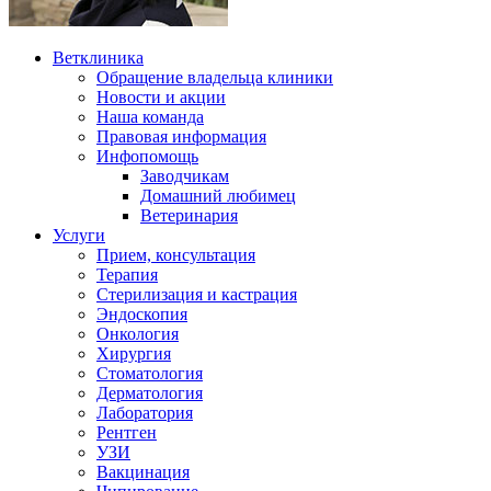
Ветклиника
Обращение владельца клиники
Новости и акции
Наша команда
Правовая информация
Инфопомощь
Заводчикам
Домашний любимец
Ветеринария
Услуги
Прием, консультация
Терапия
Стерилизация и кастрация
Эндоскопия
Онкология
Хирургия
Стоматология
Дерматология
Лаборатория
Рентген
УЗИ
Вакцинация