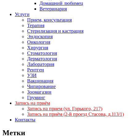
Домашний любимец
Ветеринария
Услуги
Прием, консультация
Терапия
Стерилизация и кастрация
Эндоскопия
Онкология
Хирургия
Стоматология
Дерматология
Лаборатория
Рентген
УЗИ
Вакцинация
Чипирование
Зоомагазин
Груминг
Запись на приём
Запись на прием (ул. Горького, 217)
Запись на приём (2-й проезд Стасова, д.113/1)
Контакты
Метки