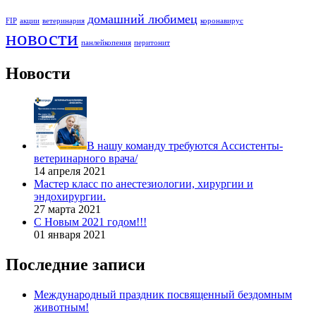
домашний любимец
FIP
акции
ветеринария
коронавирус
новости
панлейкопения
перитонит
Новости
В нашу команду требуются Ассистенты-
ветеринарного врача/
14 апреля 2021
Мастер класс по анестезиологии, хирургии и
эндохирургии.
27 марта 2021
С Новым 2021 годом!!!
01 января 2021
Последние записи
Международный праздник посвященный бездомным
животным!